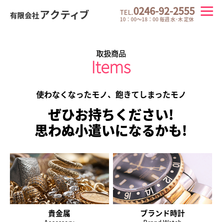
0246-92-2555
TEL.
10：00～18：00 毎週 水･木 定休
取扱商品
Items
使わなくなったモノ、飽きてしまったモノ
ぜひお持ちください!
思わぬ小遣いになるかも!
貴金属
ブランド時計