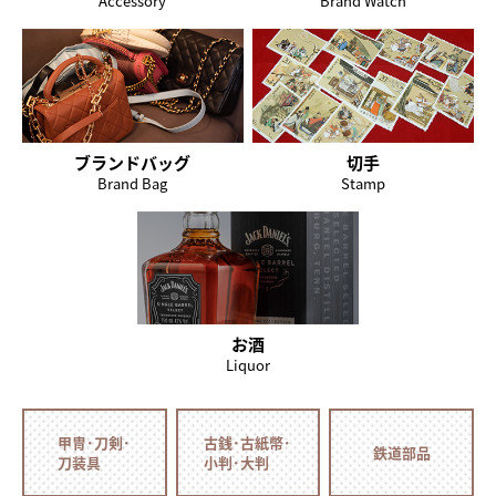
Accessory
Brand Watch
ブランドバッグ
切手
Brand Bag
Stamp
お酒
Liquor
甲冑･刀剣･
古銭･古紙幣･
鉄道部品
刀装具
小判･大判