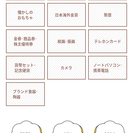
懐かしの
日本海外金貨
勲章
おもちゃ
金券･商品券･
絵画･版画
テレホンカード
株主優待券
貨幣セット･
ノートパソコン･
カメラ
記念硬貨
携帯電話
ブランド食器･
陶器